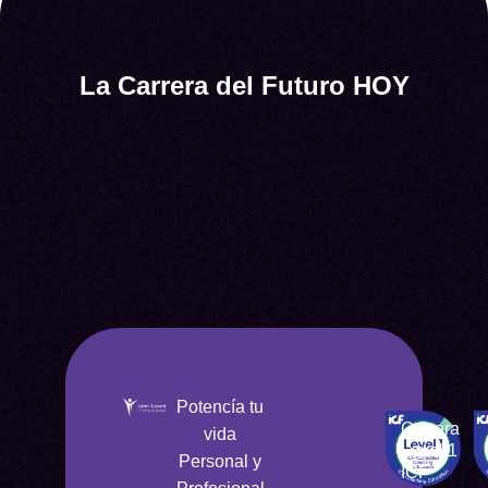
La Carrera del Futuro HOY
Potencía tu
Carrera
vida
Level 1
Personal y
ICF