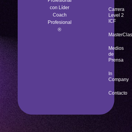
Profesional
con Líder
Carrera
Coach
Level 2
ICF
Profesional
®
MasterCla
Medios
de
Prensa
In
Company
Contacto