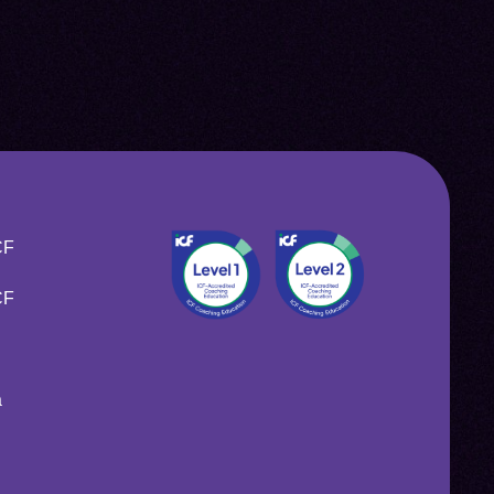
CF
CF
a