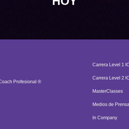
HOY
Carrera Level 1 I
Carrera Level 2 I
 Coach Profesional ®
MasterClasses
Medios de Prens
In Company